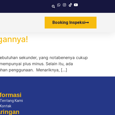
Booking Inspeksi
gannya!
 kebutuhan sekunder, yang notabenenya cukup
mempunyai plus minus. Selain itu, ada
tuhan penggunaan. Menariknya, […]
formasi
Tentang Kami
Kontak
aringan