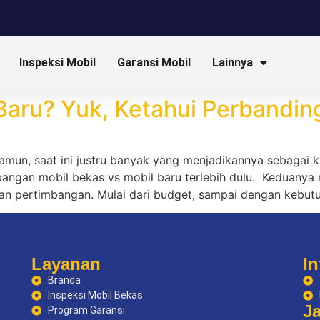
Inspeksi Mobil
Garansi Mobil
Lainnya
Baru? Yuk, Ketahui Perbandin
Namun, saat ini justru banyak yang menjadikannya sebagai
bangan mobil bekas vs mobil baru terlebih dulu. Keduanya 
an pertimbangan. Mulai dari budget, sampai dengan kebu
Layanan
In
Branda
Inspeksi Mobil Bekas
J
Program Garansi