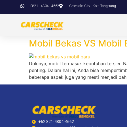
0821 - 4804 - 4662
Greenlake City - Kota Tangerang
Mobil Bekas VS Mobil 
Dulunya, mobil termasuk kebutuhan tersier. 
penting. Dalam hal ini, Anda bisa mempertim
beberapa aspek juga yang mesti menjadi bah
+62 821-4804-4662