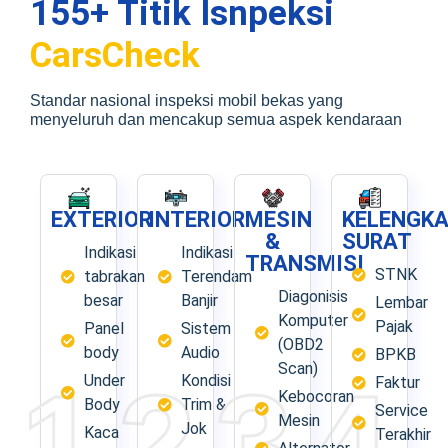
155+ Titik Isnpeksi
CarsCheck
Standar nasional inspeksi mobil bekas yang
menyeluruh dan mencakup semua aspek kendaraan
EXTERIOR
INTERIOR
MESIN
KELENGK
&
SURAT
Indikasi
Indikasi
TRANSMISI
STNK
tabrakan
Terendam
Diagonisis
besar
Banjir
Lembar
Komputer
Pajak
Panel
Sistem
(OBD2
body
Audio
BPKB
Scan)
1
2
3
4
Under
Kondisi
Faktur
Kebocoran
Body
Trim &
Service
Mesin
Jok
Kaca
Terakhir