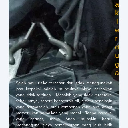
a
k
T
e
r
d
u
g
a
Salah satu risiko terbesar dari tidak menggunakan
jasa inspeksi adalah munculnya biaya perbaikan
yang tidak terduga. Masalah yang tidak terdeteksi
sebelumnya, seperti kebocoran oli, sistem pendingin
yang bermasalah, atau komponen yang aus, dapat
memerlukan perbaikan yang mahal. Tanpa inspeksi
yang cermat, maka Anda mungkin harus
menanggung biaya pemeliharaan yang jauh lebih