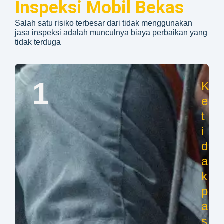
Inspeksi Mobil Bekas
Salah satu risiko terbesar dari tidak menggunakan
jasa inspeksi adalah munculnya biaya perbaikan yang
tidak terduga
1
K
e
t
i
d
a
k
p
a
s