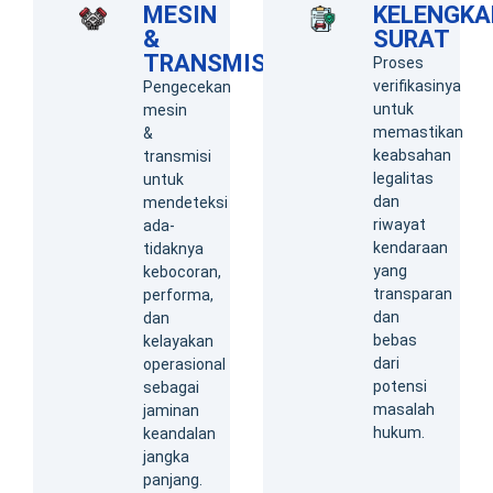
MESIN
KELENGKA
&
SURAT
TRANSMISI
Proses
verifikasinya
Pengecekan
untuk
mesin
memastikan
&
keabsahan
transmisi
legalitas
untuk
dan
mendeteksi
riwayat
ada-
kendaraan
tidaknya
yang
kebocoran,
transparan
performa,
dan
dan
bebas
kelayakan
dari
operasional
potensi
sebagai
masalah
jaminan
hukum.
keandalan
jangka
panjang.