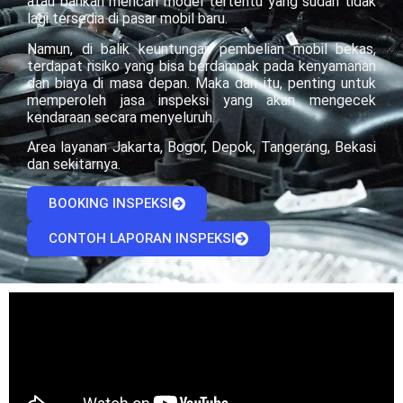
atau bahkan mencari model tertentu yang sudah tidak
lagi tersedia di pasar mobil baru.
Namun, di balik keuntungan pembelian mobil bekas,
terdapat risiko yang bisa berdampak pada kenyamanan
dan biaya di masa depan. Maka dari itu, penting untuk
memperoleh jasa inspeksi yang akan mengecek
kendaraan secara menyeluruh.
Area layanan Jakarta, Bogor, Depok, Tangerang, Bekasi
dan sekitarnya.
BOOKING INSPEKSI
CONTOH LAPORAN INSPEKSI