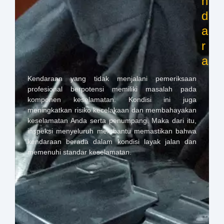
n
d
a
r
a
Kendaraan yang tidak menjalani pemeriksaan
profesional berpotensi memiliki masalah pada
komponen keselamatan. Kondisi ini juga
meningkatkan risiko kecelakaan dan membahayakan
keselamatan Anda serta penumpang. Maka dari itu,
inspeksi menyeluruh membantu memastikan bahwa
kendaraan berada dalam kondisi layak jalan dan
memenuhi standar keselamatan.