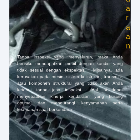
a
r
a
a
n
Tanpa inspeksi yang menyeluruh, maka Anda
berisiko mendapatkan mobil dengan kondisi yang
tidak sesuai dengan ekspektasi. Misalnya, ada
kerusakan pada mesin, sistem kelistrikan, transmisi,
atau komponen struktural yang tidak akan Anda
ketahui tanpa jasa inspeksi. Hal ini dapat
menyebabkan kinerja kendaraan yang kurang
optimal dan mengurangi kenyamanan serta
keamanan saat berkendara