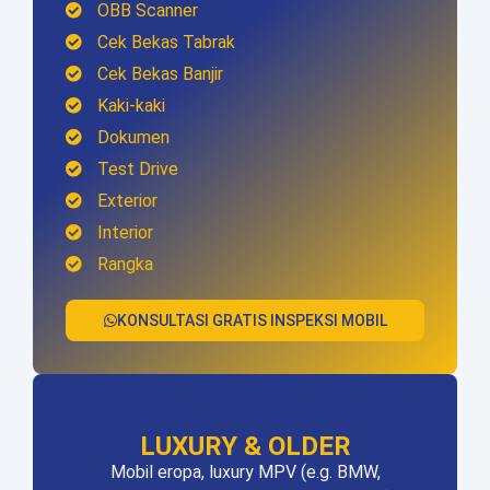
OBB Scanner
Cek Bekas Tabrak
Cek Bekas Banjir
Kaki-kaki
Dokumen
Test Drive
Exterior
Interior
Rangka
KONSULTASI GRATIS INSPEKSI MOBIL
LUXURY & OLDER
Mobil eropa, luxury MPV (e.g. BMW,