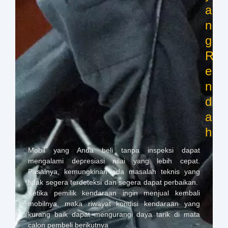
a
n
g
R
e
n
d
a
h
Mobil yang Anda beli tanpa inspeksi dapat
mengalami depresiasi nilai yang lebih cepat.
Pasalnya, kemungkinan ada masalah teknis yang
tidak segera terdeteksi dan segera dapat perbaikan.
Ketika pemilik kendaraan ingin menjual kembali
mobilnya, maka riwayat kondisi kendaraan yang
kurang baik dapat mengurangi daya tarik di mata
calon pembeli berikutnya