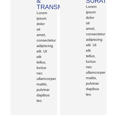
&
SURAT
TRANSMISI
Lorem
ipsum
Lorem
dolor
ipsum
sit
dolor
amet,
sit
consectetur
amet,
adipiscing
consectetur
elit. Ut
adipiscing
elit
elit. Ut
tellus,
elit
luctus
tellus,
nec
luctus
ullamcorper
nec
mattis,
ullamcorper
pulvinar
mattis,
dapibus
pulvinar
leo.
dapibus
leo.