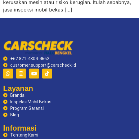
kerusakan mesin atau risiko kerugian. Itulah sebabnya,
jasa inspeksi mobil bekas […]
+62 821-4804-4662
customer.support@carscheck.id
Layanan
Branda
Inspeksi Mobil Bekas
Program Garansi
Blog
Informasi
Tentang Kami