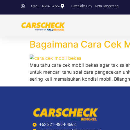
0821 - 4804 - 4662
Greenlake City - Kota Tangerang
Bagaimana Cara Cek Mo
Mau tahu cara cek mobil bekas agar tak salah 
untuk mencari tahu soal cara pengecekan uni
sering kali memalsukan kondisi mobil. Bilang
+62 821-4804-4662