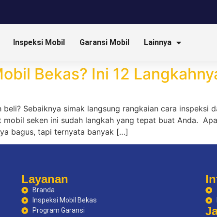
Inspeksi Mobil
Garansi Mobil
Lainnya
bil Bekas? Ini 12 Langkahny
beli? Sebaiknya simak langsung rangkaian cara inspeksi dan
t mobil seken ini sudah langkah yang tepat buat Anda. Ap
nya bagus, tapi ternyata banyak […]
Layanan
In
Branda
Inspeksi Mobil Bekas
J
Program Garansi