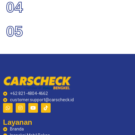
04
05
+62 821-4804-4662
customer.support@carscheck.id
Layanan
Branda