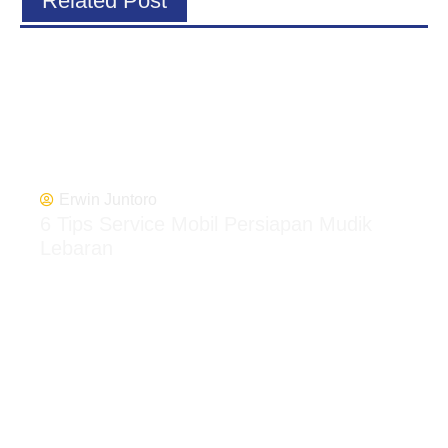
Related Post
Erwin Juntoro
6 Tips Service Mobil Persiapan Mudik
Lebaran