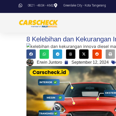
0821 - 4804 - 4662
Greenlake City - Kota Tangerang
8 Kelebihan dan Kekurangan I
Erwin Juntoro
September 12, 2024