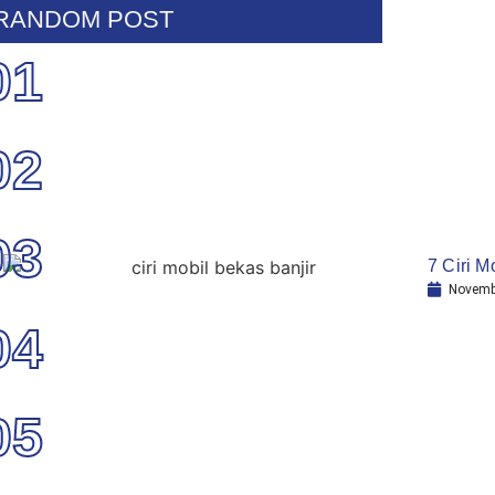
RANDOM POST
01
02
03
7 Ciri M
Novemb
04
05