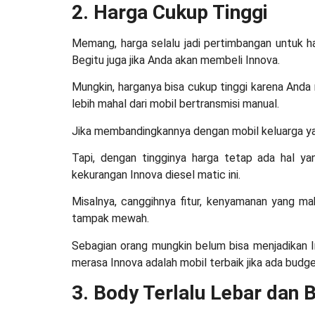
2. Harga Cukup Tinggi
Memang, harga selalu jadi pertimbangan untuk 
Begitu juga jika Anda akan membeli Innova.
Mungkin, harganya bisa cukup tinggi karena Anda
lebih mahal dari mobil bertransmisi manual.
Jika membandingkannya dengan mobil keluarga yan
Tapi, dengan tingginya harga tetap ada hal 
kekurangan Innova diesel matic
ini.
Misalnya, canggihnya fitur, kenyamanan yang ma
tampak mewah.
Sebagian orang mungkin belum bisa menjadikan In
merasa Innova adalah mobil terbaik jika ada bud
3. Body Terlalu Lebar dan 