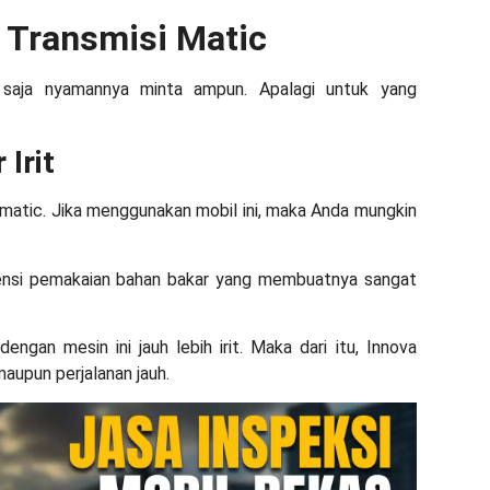
a Transmisi Matic
l saja nyamannya minta ampun. Apalagi untuk yang
Irit
 matic
. Jika menggunakan mobil ini, maka Anda mungkin
iensi pemakaian bahan bakar yang membuatnya sangat
ngan mesin ini jauh lebih irit. Maka dari itu, Innova
 maupun perjalanan jauh.