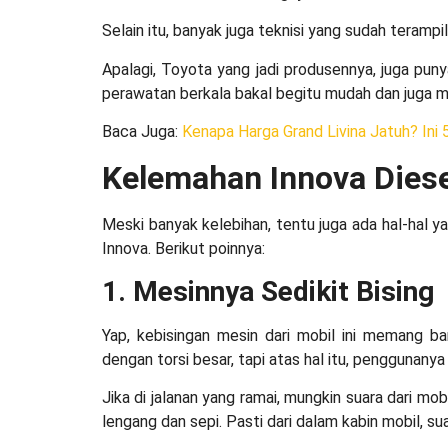
Selain itu, banyak juga teknisi yang sudah terampi
Apalagi, Toyota yang jadi produsennya, juga puny
perawatan berkala bakal begitu mudah dan juga 
Baca Juga
:
Kenapa Harga Grand Livina Jatuh? Ini 
Kelemahan Innova Diese
Meski banyak kelebihan, tentu juga ada hal-hal 
Innova. Berikut poinnya:
1. Mesinnya Sedikit Bising
Yap, kebisingan mesin dari mobil ini memang 
dengan torsi besar, tapi atas hal itu, penggunan
Jika di jalanan yang ramai, mungkin suara dari mob
lengang dan sepi. Pasti dari dalam kabin mobil, s