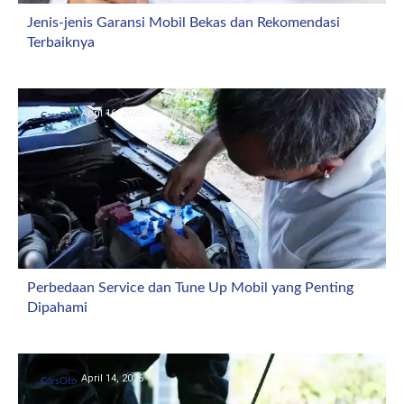
Jenis-jenis Garansi Mobil Bekas dan Rekomendasi
Terbaiknya
April 16, 2026
CarsOto
Perbedaan Service dan Tune Up Mobil yang Penting
Dipahami
April 14, 2026
CarsOto