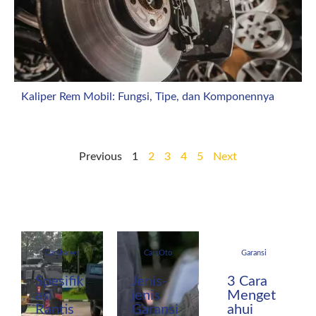
Kaliper Rem Mobil: Fungsi, Tipe, dan Komponennya
Previous
1
2
3
4
5
Next
CarsNews
CarsOto
Garansi
Spesifik
Jenis-
3 Cara
asi
jenis
Menget
Rantis
Garansi
ahui