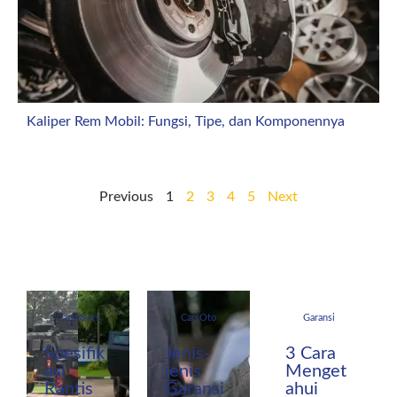
Kaliper Rem Mobil: Fungsi, Tipe, dan Komponennya
Previous
1
2
3
4
5
Next
CarsNews
CarsOto
Garansi
Spesifik
Jenis-
3 Cara
asi
jenis
Menget
Rantis
Garansi
ahui