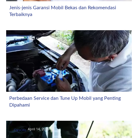
Jenis-jenis Garansi Mobil Bekas dan Rekomendasi
Terbaiknya
April 16, 2026
CarsOto
Perbedaan Service dan Tune Up Mobil yang Penting
Dipahami
April 14, 2026
CarsOto