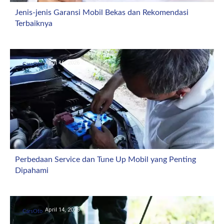
Jenis-jenis Garansi Mobil Bekas dan Rekomendasi
Terbaiknya
April 16, 2026
CarsOto
Perbedaan Service dan Tune Up Mobil yang Penting
Dipahami
April 14, 2026
CarsOto