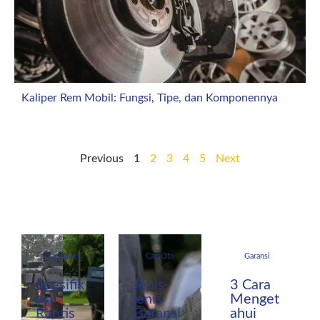
Kaliper Rem Mobil: Fungsi, Tipe, dan Komponennya
Previous
1
2
3
4
5
Next
CarsNews
CarsOto
Garansi
Spesifik
Jenis-
3 Cara
asi
jenis
Menget
Rantis
Garansi
ahui