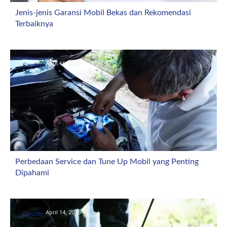
Jenis-jenis Garansi Mobil Bekas dan Rekomendasi
Terbaiknya
April 16, 2026
CarsOto
Perbedaan Service dan Tune Up Mobil yang Penting
Dipahami
April 14, 2026
CarsOto