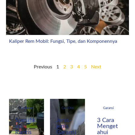
Kaliper Rem Mobil: Fungsi, Tipe, dan Komponennya
Previous
1
2
3
4
5
Next
CarsNews
CarsOto
Garansi
Spesifik
Jenis-
3 Cara
asi
jenis
Menget
Rantis
Garansi
ahui