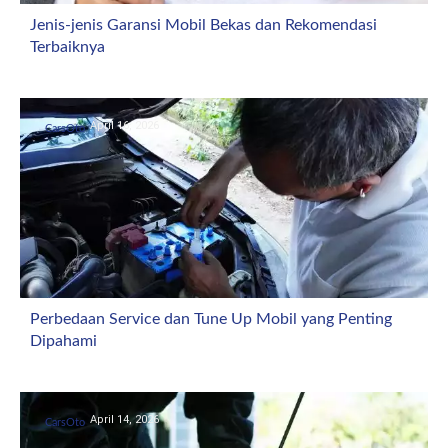
Jenis-jenis Garansi Mobil Bekas dan Rekomendasi
Terbaiknya
April 16, 2026
CarsOto
Perbedaan Service dan Tune Up Mobil yang Penting
Dipahami
April 14, 2026
CarsOto