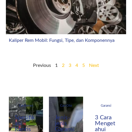
Kaliper Rem Mobil: Fungsi, Tipe, dan Komponennya
Previous
1
2
3
4
5
Next
CarsNews
CarsOto
Garansi
Spesifik
Jenis-
3 Cara
asi
jenis
Menget
Rantis
Garansi
ahui