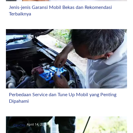
Jenis-jenis Garansi Mobil Bekas dan Rekomendasi
Terbaiknya
April 16, 2026
CarsOto
Perbedaan Service dan Tune Up Mobil yang Penting
Dipahami
April 14, 2026
CarsOto