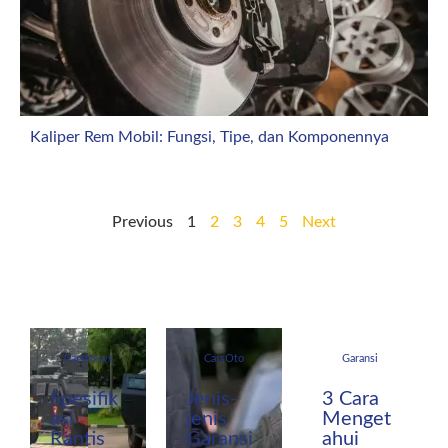
Kaliper Rem Mobil: Fungsi, Tipe, dan Komponennya
Previous
1
2
3
4
5
Next
CarsNews
CarsOto
Garansi
Spesifik
Jenis-
3 Cara
asi
jenis
Menget
Rantis
Garansi
ahui