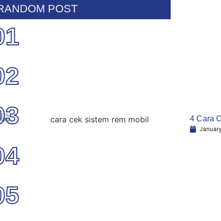
RANDOM POST
01
02
03
4 Cara C
January
04
05