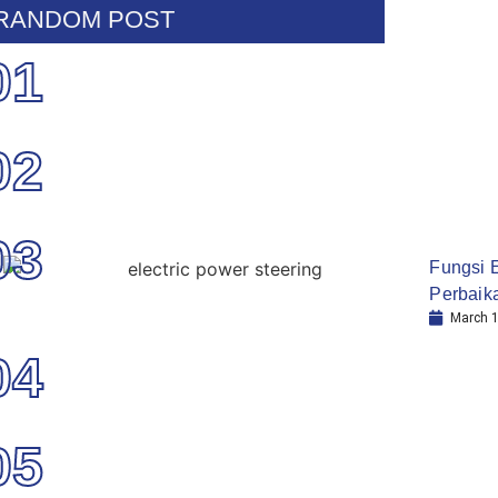
RANDOM POST
01
02
03
Fungsi E
Perbaik
March 1
04
05