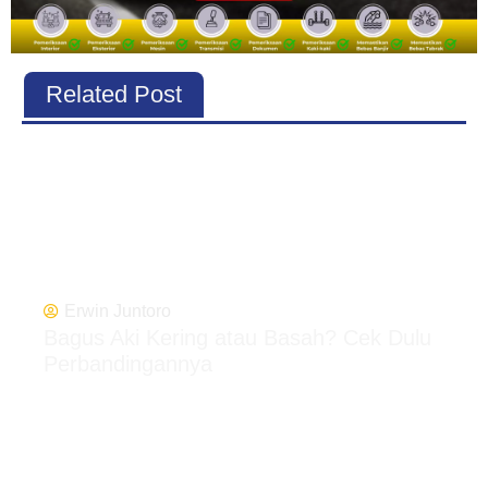
Related Post
Erwin Juntoro
Bagus Aki Kering atau Basah? Cek Dulu
Perbandingannya