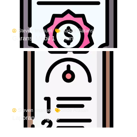
Steven Imanuel
Alasan Garansi
Garansi Mobil 1 Tahun
Steven Imanuel
Slide Alasan
Laporan Lengkap