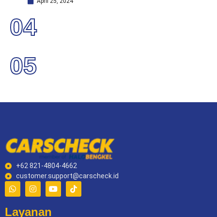
April 25, 2024
04
05
+62 821-4804-4662
customer.support@carscheck.id
Layanan