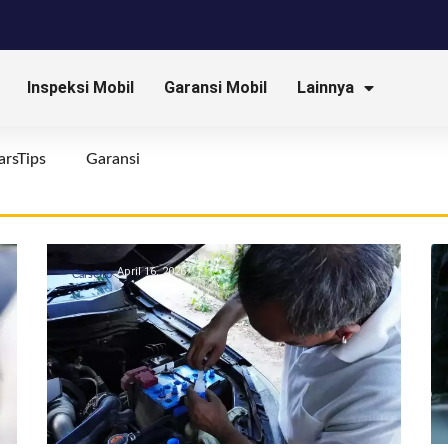
Inspeksi Mobil
Garansi Mobil
Lainnya
arsTips
Garansi
April 16, 2026
CarsOto