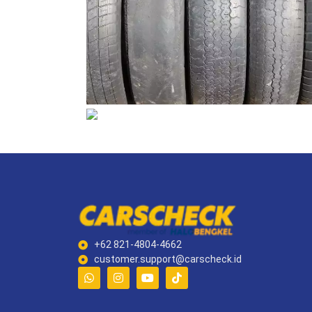
+62 821-4804-4662
customer.support@carscheck.id