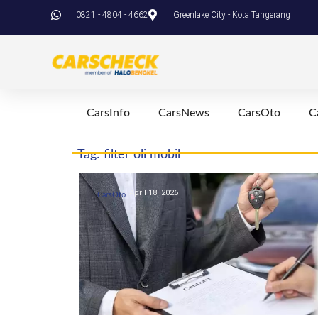
0821 - 4804 - 4662
Greenlake City - Kota Tangerang
CarsInfo
CarsNews
CarsOto
C
Tag: filter oli mobil
April 18, 2026
CarsOto