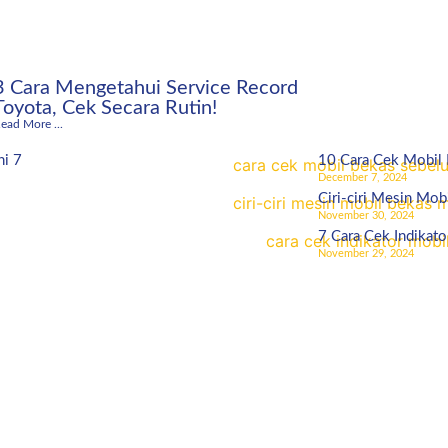
3 Cara Mengetahui Service Record
Toyota, Cek Secara Rutin!
ead More ...
ni 7
10 Cara Cek Mobil
December 7, 2024
Ciri-ciri Mesin Mob
November 30, 2024
7 Cara Cek Indikato
November 29, 2024