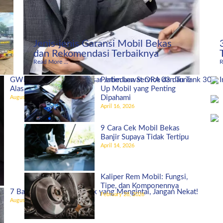
Jenis-jenis Garansi Mobil Bekas
dan Rekomendasi Terbaiknya
Read More ...
R
GWM Indonesia Bidik Pasar Jatim Lewat ORA 03 dan Tank 300, I
Perbedaan Service dan Tune
Alasannya!
Up Mobil yang Penting
Dipahami
August 27, 2025
April 16, 2026
9 Cara Cek Mobil Bekas
Banjir Supaya Tidak Tertipu
April 14, 2026
Kaliper Rem Mobil: Fungsi,
Tipe, dan Komponennya
7 Bahaya Ban Mobil Botak yang Mengintai, Jangan Nekat!
February 28, 2026
August 5, 2025