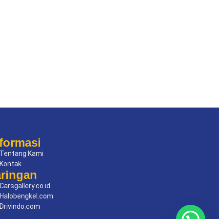
formasi
Tentang Kami
Kontak
aringan
Carsgallery.co.id
Halobengkel.com
Drivindo.com