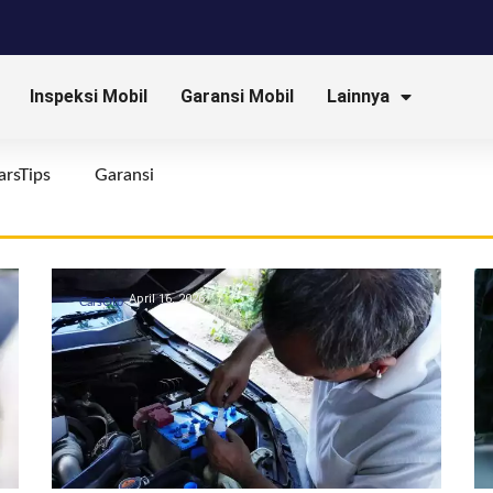
Inspeksi Mobil
Garansi Mobil
Lainnya
arsTips
Garansi
April 16, 2026
CarsOto