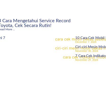
3 Cara Mengetahui Service Record
Toyota, Cek Secara Rutin!
ead More ...
ni 7
10 Cara Cek Mobil
December 7, 2024
Ciri-ciri Mesin Mob
November 30, 2024
7 Cara Cek Indikato
November 29, 2024