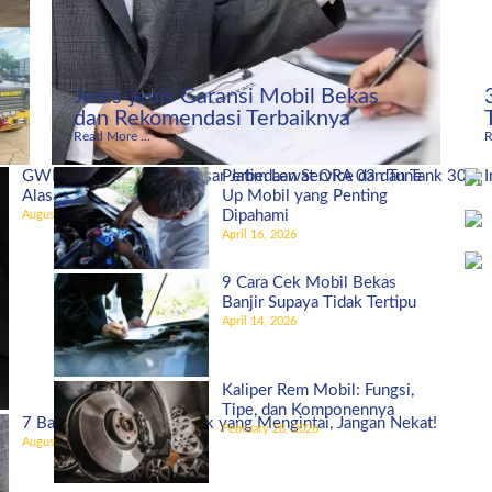
Jenis-jenis Garansi Mobil Bekas
dan Rekomendasi Terbaiknya
Read More ...
R
GWM Indonesia Bidik Pasar Jatim Lewat ORA 03 dan Tank 300, I
Perbedaan Service dan Tune
Alasannya!
Up Mobil yang Penting
Dipahami
August 27, 2025
April 16, 2026
9 Cara Cek Mobil Bekas
Banjir Supaya Tidak Tertipu
April 14, 2026
Kaliper Rem Mobil: Fungsi,
Tipe, dan Komponennya
7 Bahaya Ban Mobil Botak yang Mengintai, Jangan Nekat!
February 28, 2026
August 5, 2025