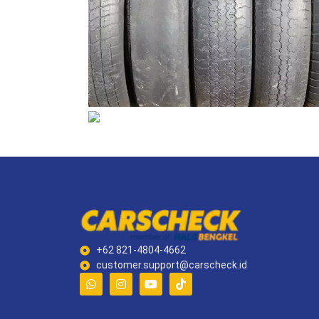
+62 821-4804-4662
customer.support@carscheck.id