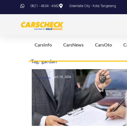
0821 - 4804 - 4662
Greenlake City - Kota Tangerang
CarsInfo
CarsNews
CarsOto
C
Tag: gardan
April 18, 2026
CarsOto