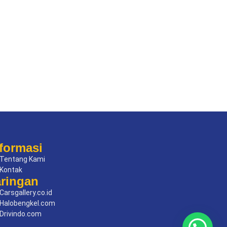
formasi
Tentang Kami
Kontak
aringan
Carsgallery.co.id
Halobengkel.com
Drivindo.com