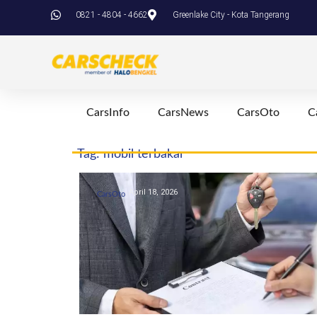
0821 - 4804 - 4662
Greenlake City - Kota Tangerang
CarsInfo
CarsNews
CarsOto
C
Tag: mobil terbakar
April 18, 2026
CarsOto