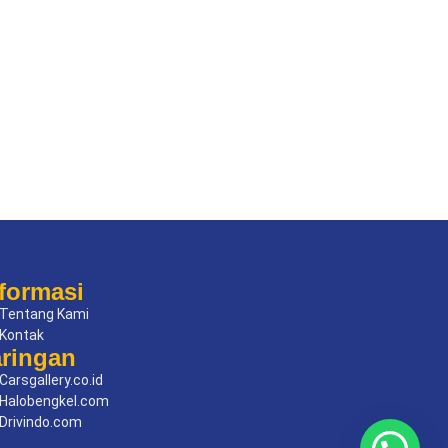
formasi
Tentang Kami
Kontak
aringan
Carsgallery.co.id
Halobengkel.com
Drivindo.com