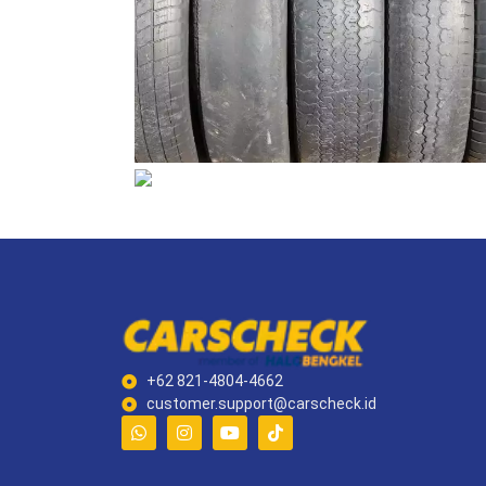
+62 821-4804-4662
customer.support@carscheck.id