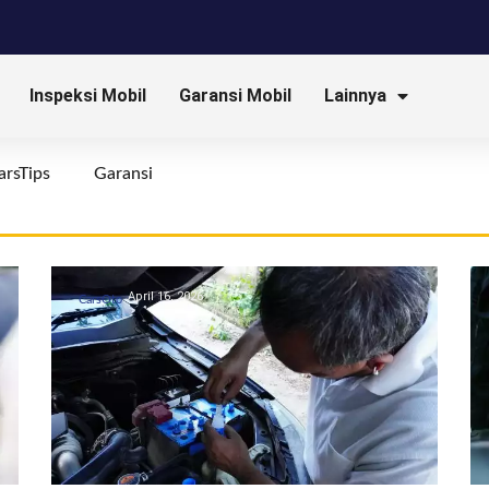
Inspeksi Mobil
Garansi Mobil
Lainnya
arsTips
Garansi
April 16, 2026
CarsOto