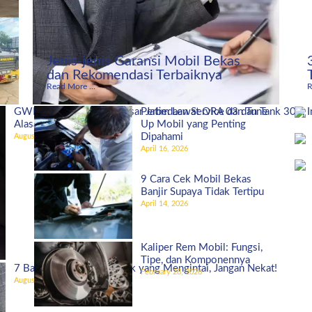
Jenis-jenis Garansi Mobil Bekas
dan Rekomendasi Terbaiknya
Read More ...
R
GWM Indonesia Bidik Pasar Jatim Lewat ORA 03 dan Tank 300, I
Perbedaan Service dan Tune
Alasannya!
Up Mobil yang Penting
Dipahami
August 27, 2025
April 16, 2026
9 Cara Cek Mobil Bekas
Banjir Supaya Tidak Tertipu
April 14, 2026
Kaliper Rem Mobil: Fungsi,
Tipe, dan Komponennya
7 Bahaya Ban Mobil Botak yang Mengintai, Jangan Nekat!
February 28, 2026
August 5, 2025