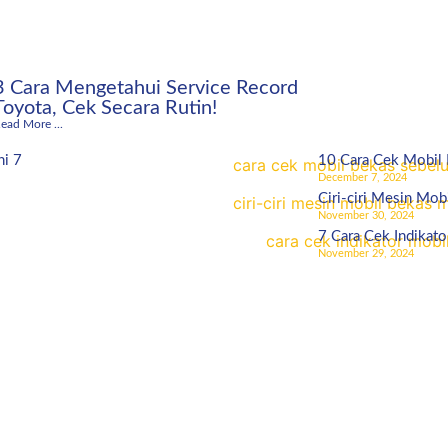
3 Cara Mengetahui Service Record
Toyota, Cek Secara Rutin!
ead More ...
ni 7
10 Cara Cek Mobil
December 7, 2024
Ciri-ciri Mesin Mob
November 30, 2024
7 Cara Cek Indikato
November 29, 2024