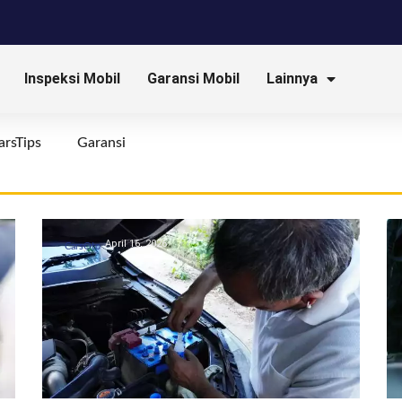
Inspeksi Mobil
Garansi Mobil
Lainnya
arsTips
Garansi
April 16, 2026
CarsOto