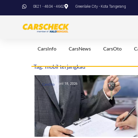
0821 - 4804 - 4662
Greenlake City - Kota Tangerang
CarsInfo
CarsNews
CarsOto
C
Tag: mobil terjangkau
April 18, 2026
CarsOto