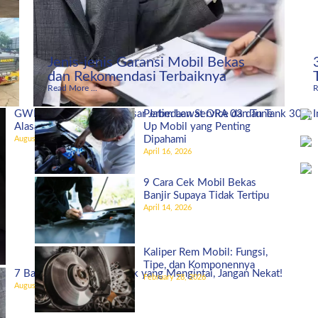
Jenis-jenis Garansi Mobil Bekas
dan Rekomendasi Terbaiknya
Read More ...
R
GWM Indonesia Bidik Pasar Jatim Lewat ORA 03 dan Tank 300, I
Perbedaan Service dan Tune
Alasannya!
Up Mobil yang Penting
Dipahami
August 27, 2025
April 16, 2026
9 Cara Cek Mobil Bekas
Banjir Supaya Tidak Tertipu
April 14, 2026
Kaliper Rem Mobil: Fungsi,
Tipe, dan Komponennya
7 Bahaya Ban Mobil Botak yang Mengintai, Jangan Nekat!
February 28, 2026
August 5, 2025