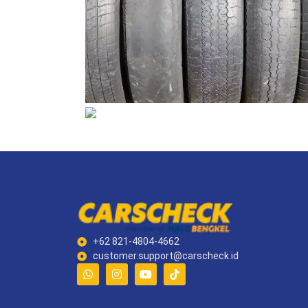
+62 821-4804-4662
customer.support@carscheck.id