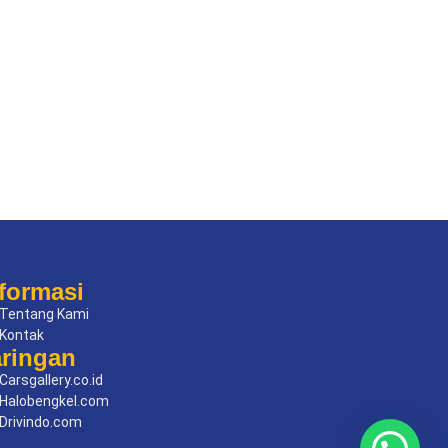
formasi
Tentang Kami
Kontak
aringan
Carsgallery.co.id
Halobengkel.com
Drivindo.com