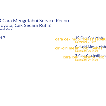
3 Cara Mengetahui Service Record
Toyota, Cek Secara Rutin!
ead More ...
ni 7
10 Cara Cek Mobil
December 7, 2024
Ciri-ciri Mesin Mob
November 30, 2024
7 Cara Cek Indikato
November 29, 2024