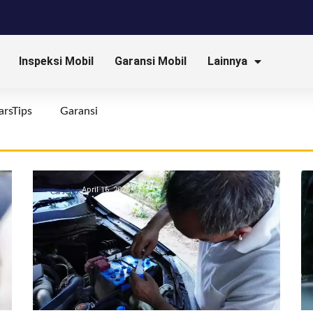
Inspeksi Mobil
Garansi Mobil
Lainnya
arsTips
Garansi
April 16, 2026
CarsOto