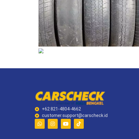
+62 821-4804-4662
customer.support@carscheck.id