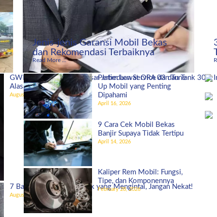
Jenis-jenis Garansi Mobil Bekas
dan Rekomendasi Terbaiknya
Read More ...
R
GWM Indonesia Bidik Pasar Jatim Lewat ORA 03 dan Tank 300, I
Perbedaan Service dan Tune
Alasannya!
Up Mobil yang Penting
Dipahami
August 27, 2025
April 16, 2026
9 Cara Cek Mobil Bekas
Banjir Supaya Tidak Tertipu
April 14, 2026
Kaliper Rem Mobil: Fungsi,
Tipe, dan Komponennya
7 Bahaya Ban Mobil Botak yang Mengintai, Jangan Nekat!
February 28, 2026
August 5, 2025