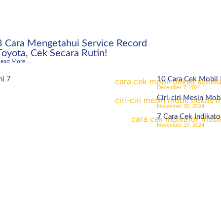
3 Cara Mengetahui Service Record
Toyota, Cek Secara Rutin!
ead More ...
ni 7
10 Cara Cek Mobil
December 7, 2024
Ciri-ciri Mesin Mob
November 30, 2024
7 Cara Cek Indikato
November 29, 2024