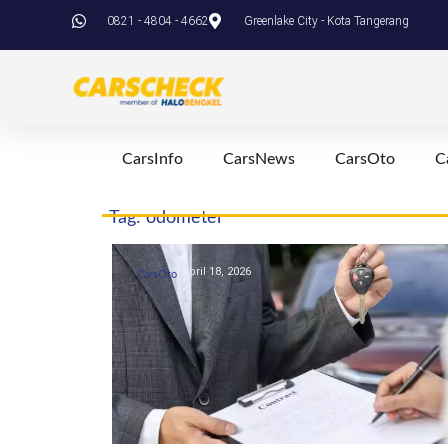
0821 - 4804 - 4662
Greenlake City - Kota Tangerang
CarsInfo
CarsNews
CarsOto
C
Tag: odometer
April 18, 2026
CarsOto