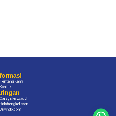
formasi
Tentang Kami
Kontak
aringan
Carsgallery.co.id
Halobengkel.com
Drivindo.com