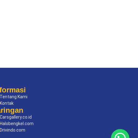
formasi
Tentang Kami
Kontak
aringan
Carsgallery.co.id
Halobengkel.com
Drivindo.com