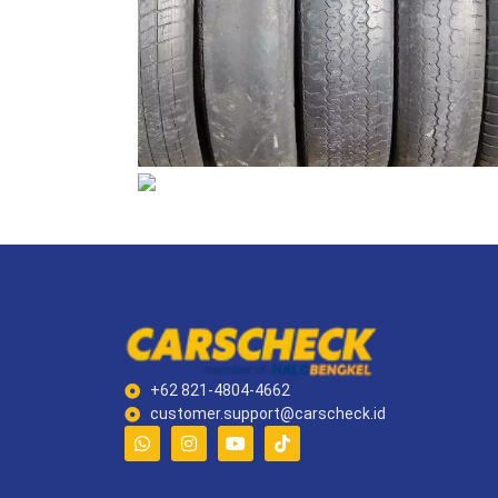
+62 821-4804-4662
customer.support@carscheck.id