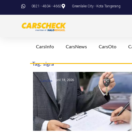
0821 - 4804 - 4662
Greenlake City - Kota Tangerang
CarsInfo
CarsNews
CarsOto
C
Tag: sigra
April 18, 2026
CarsOto