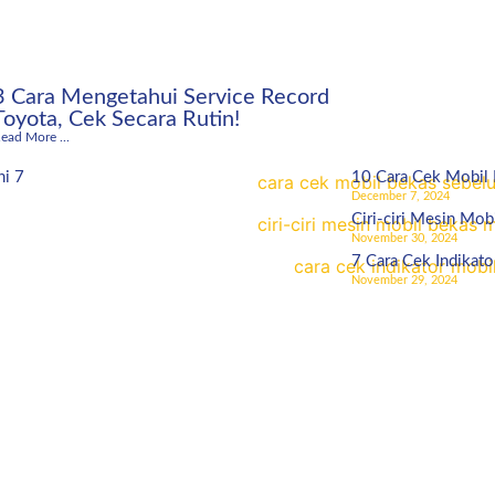
3 Cara Mengetahui Service Record
Toyota, Cek Secara Rutin!
ead More ...
ni 7
10 Cara Cek Mobil
December 7, 2024
Ciri-ciri Mesin Mob
November 30, 2024
7 Cara Cek Indikato
November 29, 2024