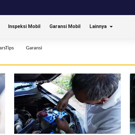
Inspeksi Mobil
Garansi Mobil
Lainnya
arsTips
Garansi
April 16, 2026
CarsOto