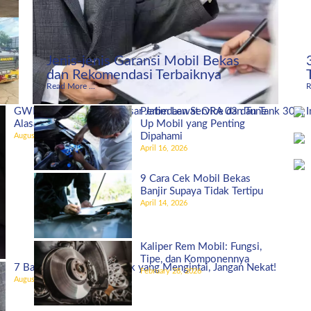
Jenis-jenis Garansi Mobil Bekas
dan Rekomendasi Terbaiknya
Read More ...
R
GWM Indonesia Bidik Pasar Jatim Lewat ORA 03 dan Tank 300, I
Perbedaan Service dan Tune
Alasannya!
Up Mobil yang Penting
Dipahami
August 27, 2025
April 16, 2026
9 Cara Cek Mobil Bekas
Banjir Supaya Tidak Tertipu
April 14, 2026
Kaliper Rem Mobil: Fungsi,
Tipe, dan Komponennya
7 Bahaya Ban Mobil Botak yang Mengintai, Jangan Nekat!
February 28, 2026
August 5, 2025