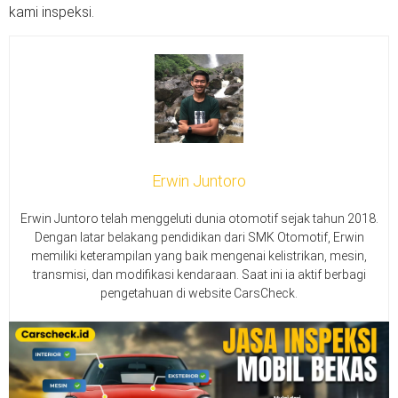
kami inspeksi.
Erwin Juntoro
Erwin Juntoro telah menggeluti dunia otomotif sejak tahun 2018.
Dengan latar belakang pendidikan dari SMK Otomotif, Erwin
memiliki keterampilan yang baik mengenai kelistrikan, mesin,
transmisi, dan modifikasi kendaraan. Saat ini ia aktif berbagi
pengetahuan di website CarsCheck.