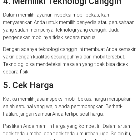
4. Memiliki Teknologi Canggih
Dalam memilih layanan inspeksi mobil bekas, kami
menyarankan Anda untuk memilih penyedia atau perusahaan
yang sudah mempunyai teknologi yang canggih. Jadi,
pengecekan mobilnya tidak secara manual.
Dengan adanya teknologi canggih ini membuat Anda semakin
yakin dengan kualitas sesungguhnya dari mobil tersebut.
Teknologi bisa mendeteksi masalah yang tidak bisa dicek
secara fisik.
5. Cek Harga
Ketika memilih jasa inspeksi mobil bekas, harga merupakan
salah satu hal yang wajib Anda pertimbangkan. Berhati-
hatilah, jangan sampai Anda tertipu soal harga.
Pastikan Anda memilih harga yang kompetitif. Dalam artian
tidak terlalu mahal dan tidak terlalu murahan juga. Selain itu,