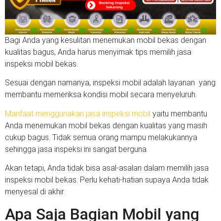
Bagi Anda yang kesulitan menemukan mobil bekas dengan
kualitas bagus, Anda harus menyimak tips memilih jasa
inspeksi mobil bekas.
Sesuai dengan namanya, inspeksi mobil adalah layanan yang
membantu memeriksa kondisi mobil secara menyeluruh.
Manfaat menggunakan jasa inspeksi mobil
yaitu membantu
Anda menemukan mobil bekas dengan kualitas yang masih
cukup bagus. Tidak semua orang mampu melakukannya
sehingga jasa inspeksi ini sangat berguna.
Akan tetapi, Anda tidak bisa asal-asalan dalam memilih jasa
inspeksi mobil bekas. Perlu kehati-hatian supaya Anda tidak
menyesal di akhir.
Apa Saja Bagian Mobil yang