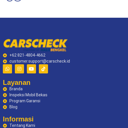
+62 821-4804-4662
customer.support@carscheck.id
Layanan
Branda
Inspeksi Mobil Bekas
Program Garansi
Blog
Informasi
Tentang Kami