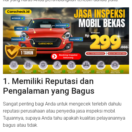
1. Memiliki Reputasi dan
Pengalaman yang Bagus
Sangat penting bagi Anda untuk mengecek terlebih dahulu
reputasi perusahaan atau penyedia jasa inspeksi mobil.
Tujuannya, supaya Anda tahu apakah kualitas pelayanannya
bagus atau tidak.