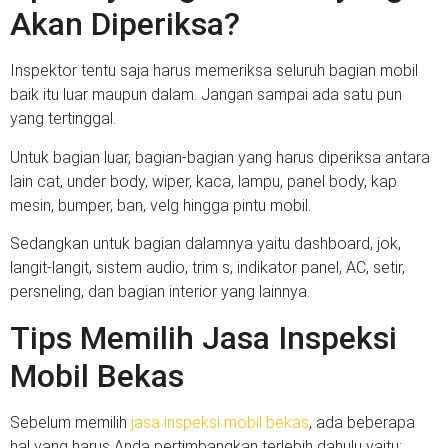
Akan Diperiksa?
Inspektor tentu saja harus memeriksa seluruh bagian mobil
baik itu luar maupun dalam. Jangan sampai ada satu pun
yang tertinggal.
Untuk bagian luar, bagian-bagian yang harus diperiksa antara
lain cat, under body, wiper, kaca, lampu, panel body, kap
mesin, bumper, ban, velg hingga pintu mobil.
Sedangkan untuk bagian dalamnya yaitu dashboard, jok,
langit-langit, sistem audio, trim s, indikator panel, AC, setir,
persneling, dan bagian interior yang lainnya.
Tips Memilih Jasa Inspeksi
Mobil Bekas
Sebelum memilih
jasa inspeksi mobil bekas
, ada beberapa
hal yang harus Anda pertimbangkan terlebih dahulu yaitu: