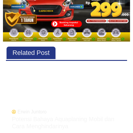
Related Post
Erwin Juntoro
Potensi Bahaya Aquaplaning Mobil dan
Cara Menghindarinya