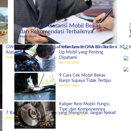
Jenis-jenis Garansi Mobil Bekas
dan Rekomendasi Terbaiknya
Read More ...
R
GWM Indonesia Bidik Pasar Jatim Lewat ORA 03 dan Tank 300, I
Perbedaan Service dan Tune
Alasannya!
Up Mobil yang Penting
Dipahami
August 27, 2025
April 16, 2026
9 Cara Cek Mobil Bekas
Banjir Supaya Tidak Tertipu
April 14, 2026
Kaliper Rem Mobil: Fungsi,
Tipe, dan Komponennya
7 Bahaya Ban Mobil Botak yang Mengintai, Jangan Nekat!
February 28, 2026
August 5, 2025