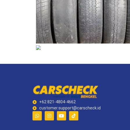
+62 821-4804-4662
customer.support@carscheck.id