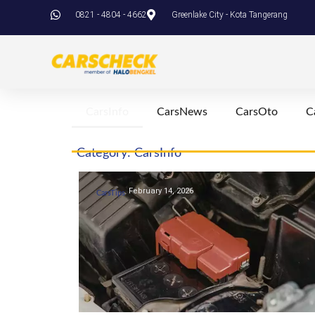
0821 - 4804 - 4662
Greenlake City - Kota Tangerang
CarsInfo
CarsNews
CarsOto
C
Category: CarsInfo
February 14, 2026
CarsTips