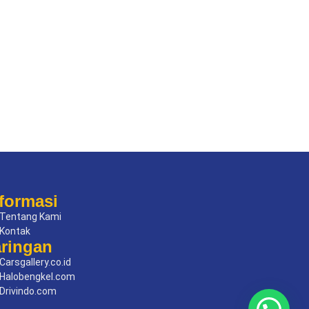
formasi
Tentang Kami
Kontak
aringan
Carsgallery.co.id
Halobengkel.com
Drivindo.com