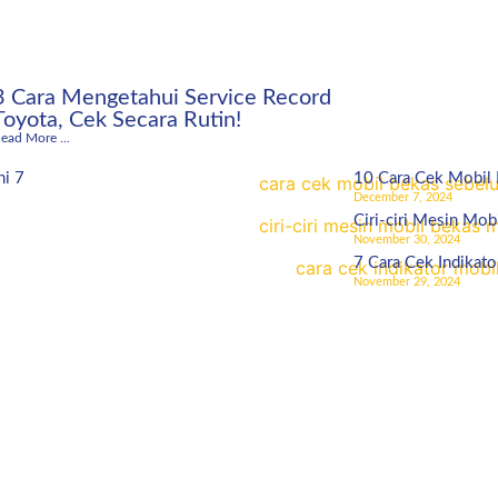
3 Cara Mengetahui Service Record
Toyota, Cek Secara Rutin!
ead More ...
ni 7
10 Cara Cek Mobil
December 7, 2024
Ciri-ciri Mesin Mob
November 30, 2024
7 Cara Cek Indikato
November 29, 2024