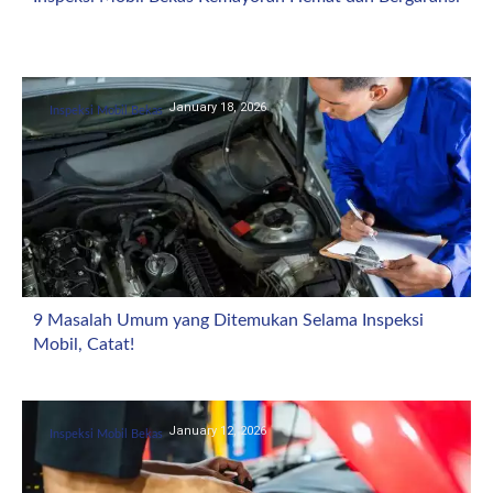
January 18, 2026
Inspeksi Mobil Bekas
9 Masalah Umum yang Ditemukan Selama Inspeksi
Mobil, Catat!
January 12, 2026
Inspeksi Mobil Bekas