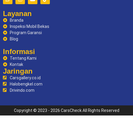
Layanan
Branda
Inspeksi Mobil Bekas
Program Garansi
Blog
Informasi
Tentang Kami
Kontak
Jaringan
Carsgallery.co.id
Halobengkel.com
Drivindo.com
Copyright © 2023 - 2026 CarsCheck All Rights Reserved