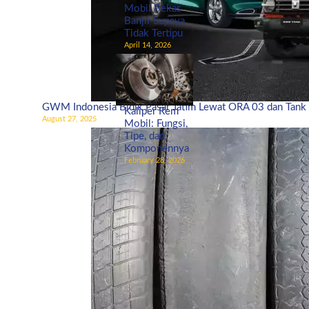
Mobil Bekas
Banjir Supaya
Tidak Tertipu
April 14, 2026
GWM Indonesia Bidik Pasar Jatim Lewat ORA 03 dan Tank 3
Kaliper Rem
August 27, 2025
Mobil: Fungsi,
Tipe, dan
Komponennya
February 28, 2026