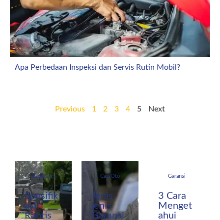
Apa Perbedaan Inspeksi dan Servis Rutin Mobil?
Previous
1
2
3
4
5
Next
CarsNews
CarsOto
Garansi
Spesifik
Jenis-
3 Cara
asi
jenis
Menget
Rantis
Garansi
ahui