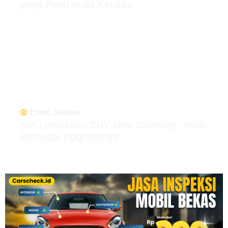
yang Perlu Anda Ketahui
Erwin Juntoro
KIA Luncurkan SUV New Sportage, Inilah
Berbagai Upgradenya