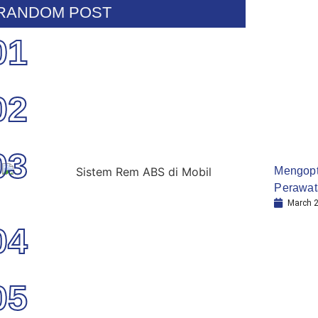
RANDOM POST
01
02
03
Mengopt
Perawat
March 2
04
05