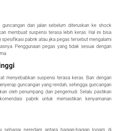
guncangan dari jalan sebelum diteruskan ke shock
an membuat suspensi terasa lebih keras. Hal ini bisa
i spesifikasi pabrik atau jika pegas tersebut mengalami
ilitasnya. Penggunaan pegas yang tidak sesuai dengan
ama.
inggi
apat menyebabkan suspensi terasa keras. Ban dengan
penyerap guncangan yang rendah, sehingga guncangan
sakan oleh penumpang dan pengemudi. Selalu pastikan
komendasi pabrik untuk memastikan kenyamanan
si sebagai peredam antara bagian-bagian logam di