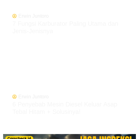
Erwin Juntoro
7 Fungsi Karburator Paling Utama dan
Jenis-Jenisnya
Erwin Juntoro
6 Penyebab Mesin Diesel Keluar Asap
Tebal Hitam + Solusinya!