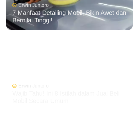
Erwin Juntoro
7 Manfaat Detailing Mobil, Bikin Awet dan
Bernilai Tinggi!
Erwin Juntoro
Wajib Tahu! Ini 8 Istilah dalam Jual Beli
Mobil Secara Umum