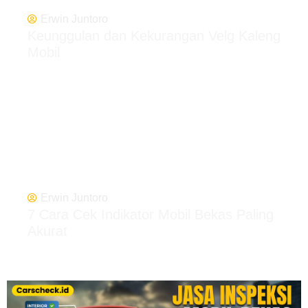
Erwin Juntoro
Keunggulan dan Kekurangan Velg Kaleng
Mobil
Erwin Juntoro
7 Cara Cek Indikator Mobil Bekas Paling
Akurat