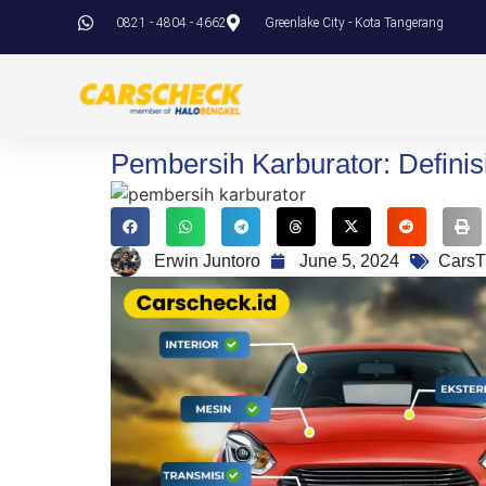
0821 - 4804 - 4662
Greenlake City - Kota Tangerang
Pembersih Karburator: Defini
Erwin Juntoro
June 5, 2024
CarsT