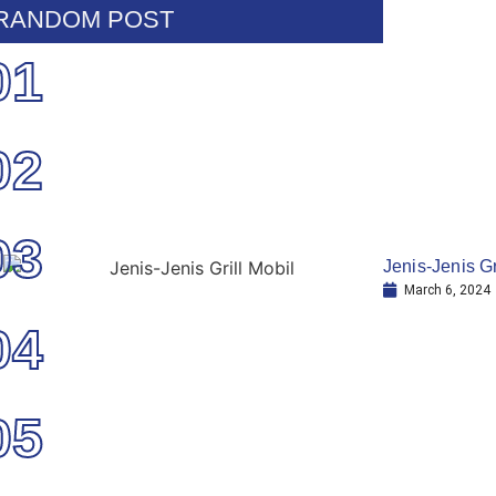
RANDOM POST
01
02
03
Jenis-Jenis Gr
March 6, 2024
04
05