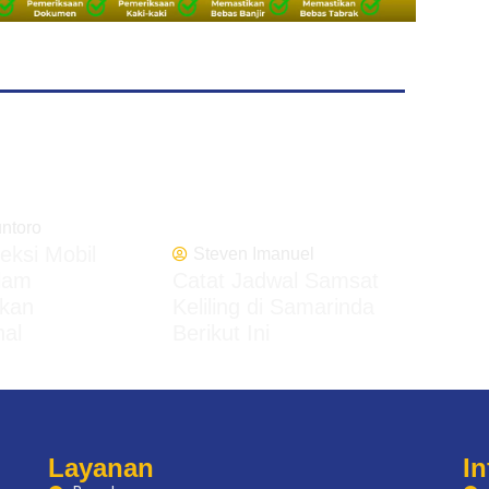
untoro
peksi Mobil
Steven Imanuel
lam
Catat Jadwal Samsat
kan
Keliling di Samarinda
nal
Berikut Ini
Layanan
In