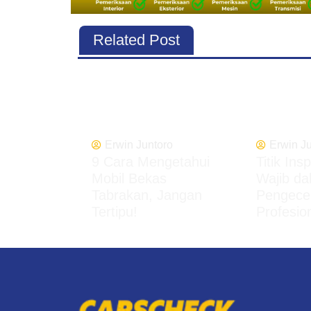
Related Post
Erwin Juntoro
Erwin J
9 Cara Mengetahui
Titik Ins
Mobil Bekas
Wajib da
Tabrakan, Jangan
Pengece
Tertipu!
Profesio