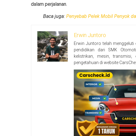
dalam perjalanan.
Baca juga:
Penyebab Pelek Mobil Penyok d
Erwin Juntoro
Erwin Juntoro telah menggeluti
pendidikan dari SMK Otomoti
kelistrikan, mesin, transmisi
pengetahuan di website CarsChe