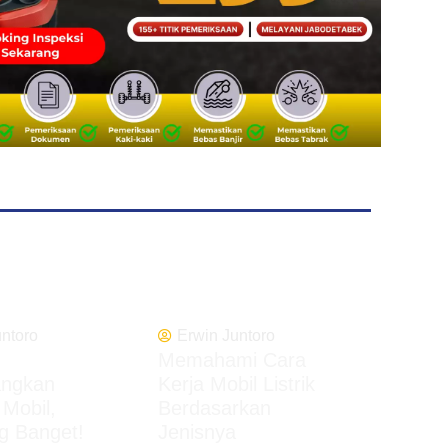
untoro
Erwin Juntoro
Memahami Cara
angkan
Kerja Mobil Listrik
 Mobil,
Berdasarkan
 Banget!
Jenisnya