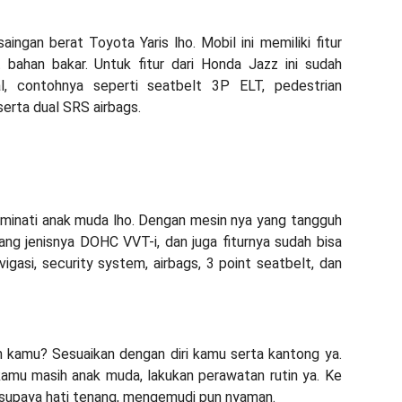
ingan berat Toyota Yaris lho. Mobil ini memiliki fitur
it bahan bakar. Untuk fitur dari Honda Jazz ini sudah
al, contohnya seperti seatbelt 3P ELT, pedestrian
serta dual SRS airbags.
diminati anak muda lho. Dengan mesin nya yang tangguh
ang jenisnya DOHC VVT-i, dan juga fiturnya sudah bisa
igasi, security system, airbags, 3 point seatbelt, dan
an kamu? Sesuaikan dengan diri kamu serta kantong ya.
kamu masih anak muda, lakukan perawatan rutin ya. Ke
 supaya hati tenang, mengemudi pun nyaman.