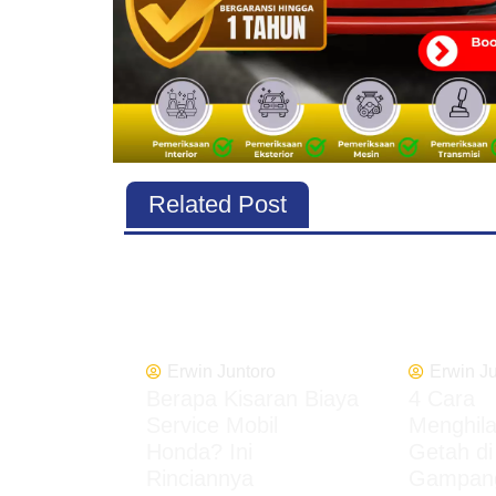
Related Post
Erwin Juntoro
Erwin J
Berapa Kisaran Biaya
4 Cara
Service Mobil
Menghil
Honda? Ini
Getah di
Rinciannya
Gampang