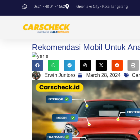
0821 - 4804 - 4662
Greenlake City - Kota Tangerang
Rekomendasi Mobil Untuk An
Erwin Juntoro
March 28, 2024
Car