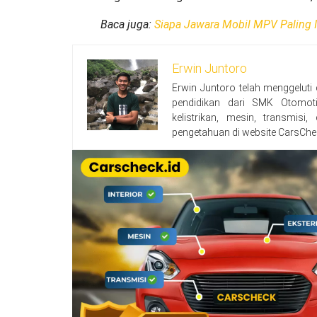
Baca juga:
Siapa Jawara Mobil MPV Paling I
Erwin Juntoro
Erwin Juntoro telah menggeluti
pendidikan dari SMK Otomoti
kelistrikan, mesin, transmisi
pengetahuan di website CarsChe