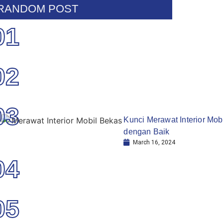
RANDOM POST
01
02
03
Kunci Merawat Interior Mob
dengan Baik
March 16, 2024
04
05