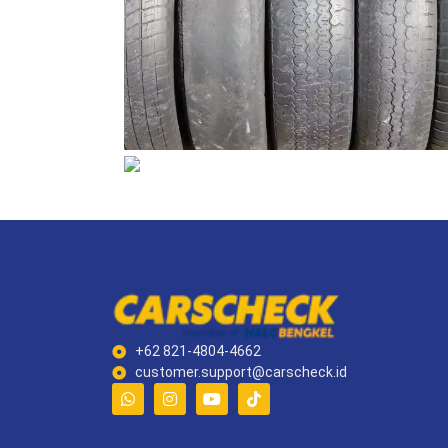
+62 821-4804-4662
customer.support@carscheck.id