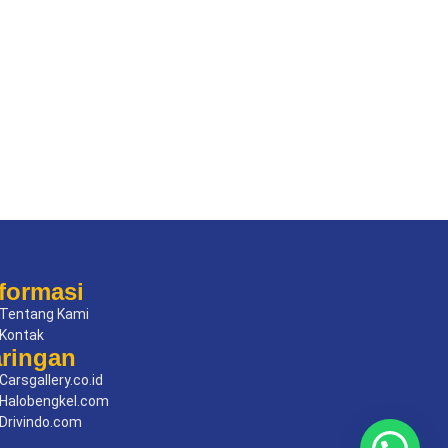
formasi
Tentang Kami
Kontak
aringan
Carsgallery.co.id
Halobengkel.com
Drivindo.com