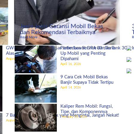
Jenis-jenis Garansi Mobil Bekas
dan Rekomendasi Terbaiknya
Read More ...
R
GWM Indonesia Bidik Pasar Jatim Lewat ORA 03 dan Tank 300, I
Perbedaan Service dan Tune
Alasannya!
Up Mobil yang Penting
Dipahami
August 27, 2025
April 16, 2026
9 Cara Cek Mobil Bekas
Banjir Supaya Tidak Tertipu
April 14, 2026
Kaliper Rem Mobil: Fungsi,
Tipe, dan Komponennya
7 Bahaya Ban Mobil Botak yang Mengintai, Jangan Nekat!
February 28, 2026
August 5, 2025