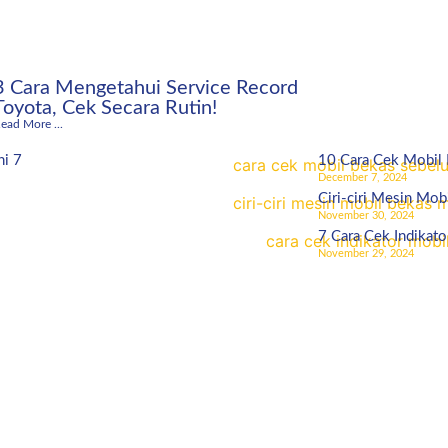
3 Cara Mengetahui Service Record
Toyota, Cek Secara Rutin!
ead More ...
ni 7
10 Cara Cek Mobil
December 7, 2024
Ciri-ciri Mesin Mob
November 30, 2024
7 Cara Cek Indikato
November 29, 2024