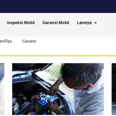
Inspeksi Mobil
Garansi Mobil
Lainnya
arsTips
Garansi
April 16, 2026
CarsOto