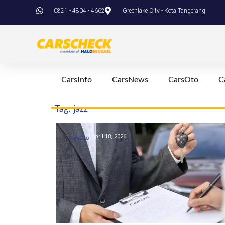
0821 - 4804 - 4662
Greenlake City - Kota Tangerang
CarsInfo
CarsNews
CarsOto
C
Tag: jazz
April 18, 2026
CarsOto