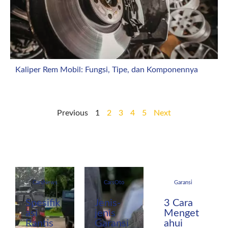
Kaliper Rem Mobil: Fungsi, Tipe, dan Komponennya
Previous
1
2
3
4
5
Next
CarsNews
CarsOto
Garansi
Spesifik
Jenis-
3 Cara
asi
jenis
Menget
Rantis
Garansi
ahui