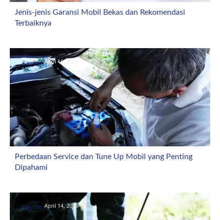
Jenis-jenis Garansi Mobil Bekas dan Rekomendasi
Terbaiknya
April 16, 2026
CarsOto
Perbedaan Service dan Tune Up Mobil yang Penting
Dipahami
April 14, 2026
CarsOto