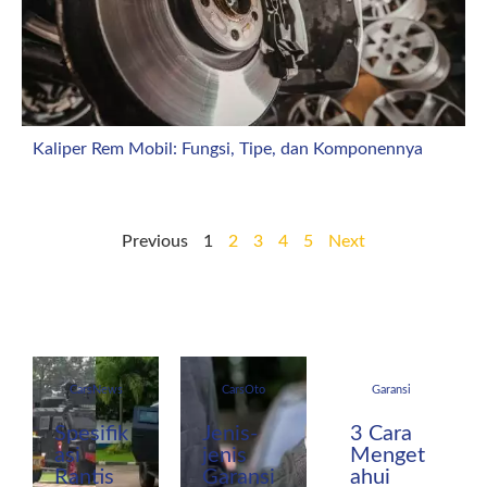
Kaliper Rem Mobil: Fungsi, Tipe, dan Komponennya
Previous
1
2
3
4
5
Next
CarsNews
CarsOto
Garansi
Spesifik
Jenis-
3 Cara
asi
jenis
Menget
Rantis
Garansi
ahui