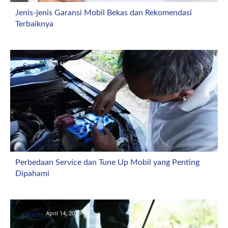
Jenis-jenis Garansi Mobil Bekas dan Rekomendasi
Terbaiknya
April 16, 2026
CarsOto
Perbedaan Service dan Tune Up Mobil yang Penting
Dipahami
April 14, 2026
CarsOto