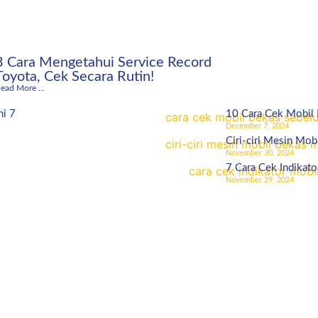
3 Cara Mengetahui Service Record
Toyota, Cek Secara Rutin!
ead More ...
ni 7
10 Cara Cek Mobil
December 7, 2024
Ciri-ciri Mesin Mob
November 30, 2024
7 Cara Cek Indikato
November 29, 2024