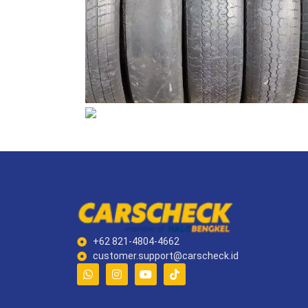
+62 821-4804-4662
customer.support@carscheck.id