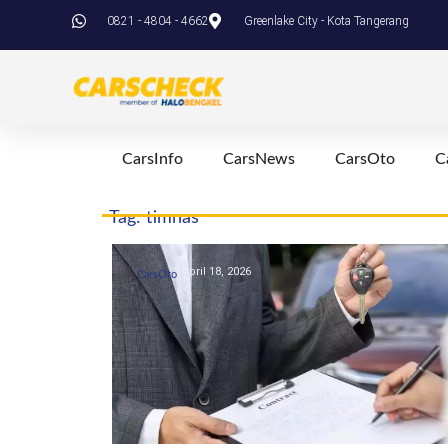
0821 - 4804 - 4662
Greenlake City - Kota Tangerang
CarsInfo
CarsNews
CarsOto
C
Tag: timnas
April 18, 2026
CarsOto