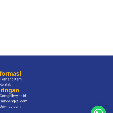
formasi
Tentang Kami
Kontak
aringan
Carsgallery.co.id
Halobengkel.com
Drivindo.com