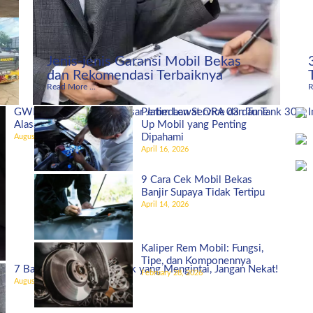
Jenis-jenis Garansi Mobil Bekas
dan Rekomendasi Terbaiknya
Read More ...
R
GWM Indonesia Bidik Pasar Jatim Lewat ORA 03 dan Tank 300, I
Perbedaan Service dan Tune
Alasannya!
Up Mobil yang Penting
Dipahami
August 27, 2025
April 16, 2026
9 Cara Cek Mobil Bekas
Banjir Supaya Tidak Tertipu
April 14, 2026
Kaliper Rem Mobil: Fungsi,
Tipe, dan Komponennya
7 Bahaya Ban Mobil Botak yang Mengintai, Jangan Nekat!
February 28, 2026
August 5, 2025