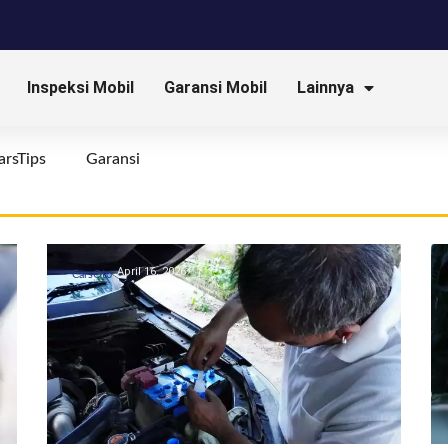
Inspeksi Mobil
Garansi Mobil
Lainnya
arsTips
Garansi
April 16, 2026
CarsOto