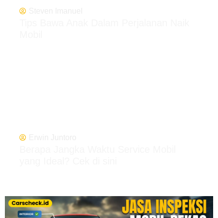
Steven Imanuel
Tips Bawa Anak Dalam Perjalanan Naik
Mobil
Erwin Juntoro
Berapa Jangka Waktu Service Mobil
yang Ideal? Cek di sini