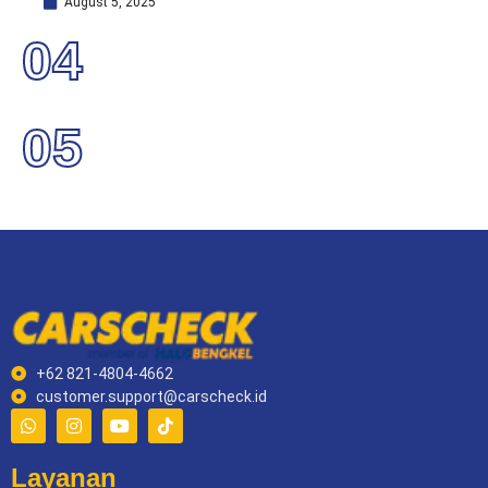
August 5, 2025
04
05
+62 821-4804-4662
customer.support@carscheck.id
Layanan