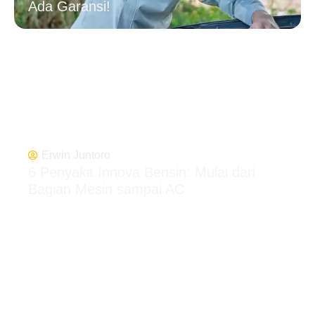
Ada Garansi!
Erwin Juntoro
6 Penyakit Innova Bensin: Mulai dari
Bagian Mesin sampai AC