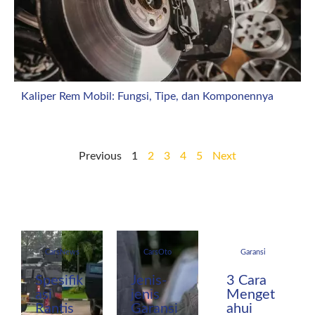
Kaliper Rem Mobil: Fungsi, Tipe, dan Komponennya
Previous
1
2
3
4
5
Next
CarsNews
CarsOto
Garansi
Spesifik
Jenis-
3 Cara
asi
jenis
Menget
Rantis
Garansi
ahui