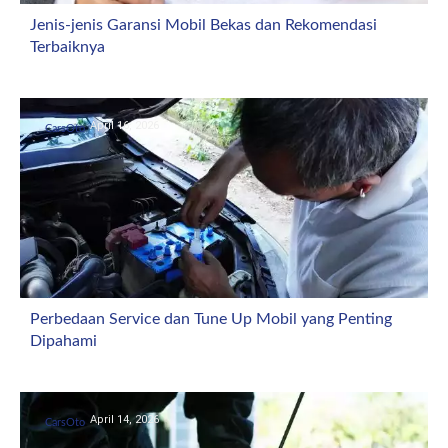
Jenis-jenis Garansi Mobil Bekas dan Rekomendasi
Terbaiknya
April 16, 2026
CarsOto
Perbedaan Service dan Tune Up Mobil yang Penting
Dipahami
April 14, 2026
CarsOto