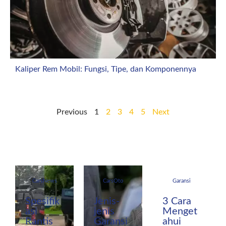
Kaliper Rem Mobil: Fungsi, Tipe, dan Komponennya
Previous
1
2
3
4
5
Next
CarsNews
CarsOto
Garansi
Spesifik
Jenis-
3 Cara
asi
jenis
Menget
Rantis
Garansi
ahui