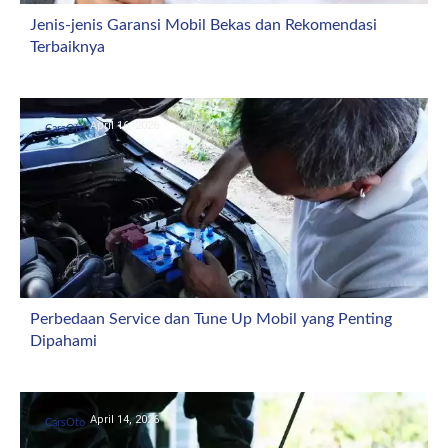
Jenis-jenis Garansi Mobil Bekas dan Rekomendasi
Terbaiknya
April 16, 2026
CarsOto
Perbedaan Service dan Tune Up Mobil yang Penting
Dipahami
April 14, 2026
CarsOto