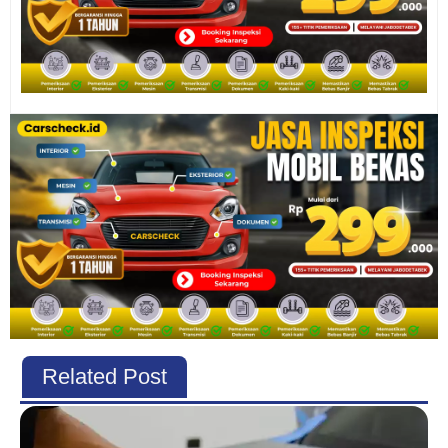
Related Post