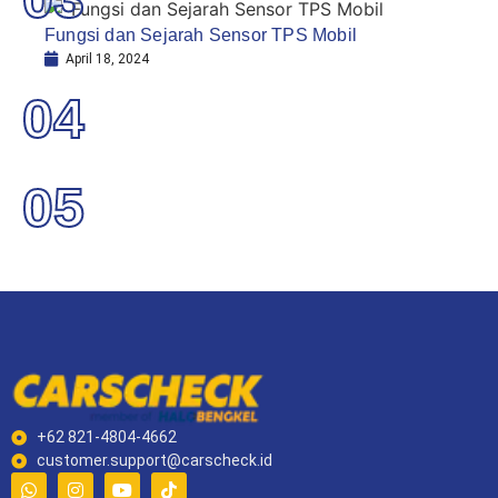
Fungsi dan Sejarah Sensor TPS Mobil
April 18, 2024
04
05
+62 821-4804-4662
customer.support@carscheck.id