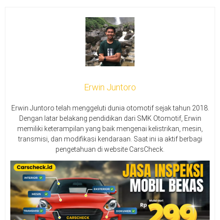
Erwin Juntoro
Erwin Juntoro telah menggeluti dunia otomotif sejak tahun 2018.
Dengan latar belakang pendidikan dari SMK Otomotif, Erwin
memiliki keterampilan yang baik mengenai kelistrikan, mesin,
transmisi, dan modifikasi kendaraan. Saat ini ia aktif berbagi
pengetahuan di website CarsCheck.