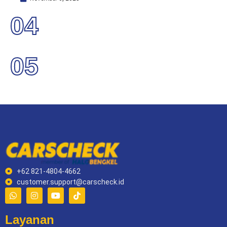
04
05
+62 821-4804-4662
customer.support@carscheck.id
Layanan